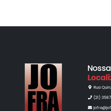
Nossa
Local
Rua Quinz
(21) 358
jofra@jo