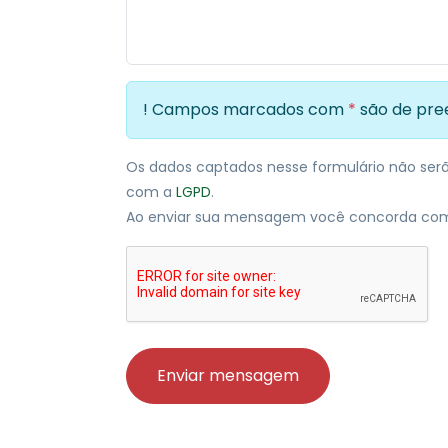
! Campos marcados com
*
são de pr
Os dados captados nesse formulário não serão
com a
LGPD
.
Ao enviar sua mensagem você concorda co
Enviar mensagem